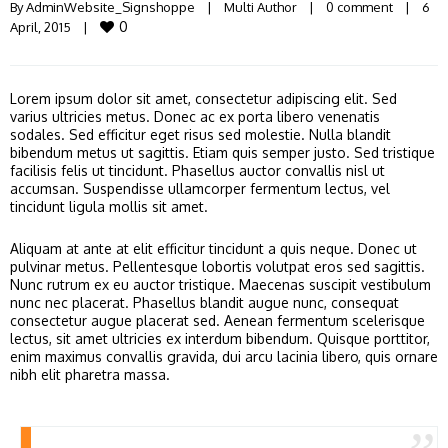
By 
AdminWebsite_Signshoppe
|
Multi Author
|
0 comment
|
6 
0
April, 2015    
|
Lorem ipsum dolor sit amet, consectetur adipiscing elit. Sed
varius ultricies metus. Donec ac ex porta libero venenatis
sodales. Sed efficitur eget risus sed molestie. Nulla blandit
bibendum metus ut sagittis. Etiam quis semper justo. Sed tristique
facilisis felis ut tincidunt. Phasellus auctor convallis nisl ut
accumsan. Suspendisse ullamcorper fermentum lectus, vel
tincidunt ligula mollis sit amet.
Aliquam at ante at elit efficitur tincidunt a quis neque. Donec ut
pulvinar metus. Pellentesque lobortis volutpat eros sed sagittis.
Nunc rutrum ex eu auctor tristique. Maecenas suscipit vestibulum
nunc nec placerat. Phasellus blandit augue nunc, consequat
consectetur augue placerat sed. Aenean fermentum scelerisque
lectus, sit amet ultricies ex interdum bibendum. Quisque porttitor,
enim maximus convallis gravida, dui arcu lacinia libero, quis ornare
nibh elit pharetra massa.