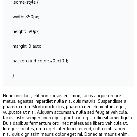
.some-style {
width: 850px;
height: 190px;
margin: 0 auto;
background-color: #0ecf0f1;
}
Nunc tincidunt, elit non cursus euismod, lacus augue ornare
metus, egestas imperdiet nulla nisl quis mauris. Suspendisse a
pharetra urna. Morbi dui lectus, pharetra nec elementum eget,
vulputate ut nisi. Aliquam accumsan, nulla sed feugiat vehicula,
lacus justo semper libero, quis porttitor turpis odio sit amet ligula.
Duis dapibus fermentum orci, nec malesuada libero vehicula ut.
Integer sodales, urna eget interdum eleifend, nulla nibh laoreet
nisl, quis dignissim mauris dolor eget mi. Donec at mauris enim.