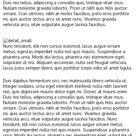
Duis nisi tellus, adipiscing a convallis quis, tristique vitae risus.
Nullam molestie gravida lobortis. Proin ut nibh quis felis auctor
ornare. Cras ultricies, nibh at mollis faucibus, justo eros porttitor
mi, quis auctor lectus arcu sit amet nunc. Vivamus gravida
vehicula arcu, vitae vulputate augue lacinia faucibus.
Nunc tincidunt, elit non cursus euismod, lacus augue ornare
metus, egestas imperdiet nulla nisl quis mauris. Suspendisse a
pharetra urna. Morbi dui lectus, pharetra nec elementum eget,
vulputate ut nisi. Aliquam accumsan, nulla sed feugiat vehicula,
lacus justo semper libero, quis porttitor turpis odio sit amet ligula.
Duis dapibus fermentum orci, nec malesuada libero vehicula ut.
Integer sodales, urna eget interdum eleifend, nulla nibh laoreet
nisl, quis dignissim mauris dolor eget mi. Donec at mauris enim.
Duis nisi tellus, adipiscing a convallis quis, tristique vitae risus.
Nullam molestie gravida lobortis. Proin ut nibh quis felis auctor
ornare. Cras ultricies, nibh at mollis faucibus, justo eros porttitor
mi, quis auctor lectus arcu sit amet nunc. Vivamus gravida
vehicula arcu, vitae vulputate augue lacinia faucibus. Nunc
tincidunt, elit non cursus euismod, lacus augue ornare metus,
egestas imperdiet nulla nisl quis mauris. Suspendisse a pharetra
urna. Morbi dui lectus, pharetra nec elementum eget, vulputate ut