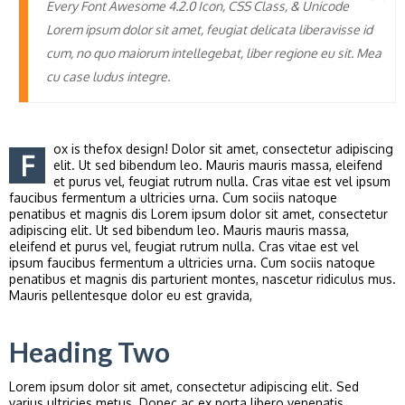
Every Font Awesome 4.2.0 Icon, CSS Class, & Unicode
Lorem ipsum dolor sit amet, feugiat delicata liberavisse id
cum, no quo maiorum intellegebat, liber regione eu sit. Mea
cu case ludus integre.
ox is thefox design! Dolor sit amet, consectetur adipiscing
F
elit. Ut sed bibendum leo. Mauris mauris massa, eleifend
et purus vel, feugiat rutrum nulla. Cras vitae est vel ipsum
faucibus fermentum a ultricies urna. Cum sociis natoque
penatibus et magnis dis Lorem ipsum dolor sit amet, consectetur
adipiscing elit. Ut sed bibendum leo. Mauris mauris massa,
eleifend et purus vel, feugiat rutrum nulla. Cras vitae est vel
ipsum faucibus fermentum a ultricies urna. Cum sociis natoque
penatibus et magnis dis parturient montes, nascetur ridiculus mus.
Mauris pellentesque dolor eu est gravida,
Heading Two
Lorem ipsum dolor sit amet, consectetur adipiscing elit. Sed
varius ultricies metus. Donec ac ex porta libero venenatis