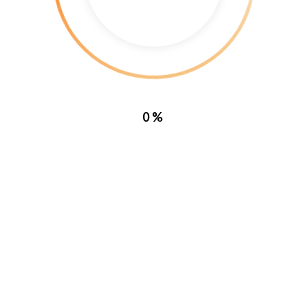
0%
0
|
25 May, 2015    
|
 Sed varius ultricies metus. Donec ac ex porta libero venenatis sodal
metus ut sagittis. Etiam quis semper justo. Sed tristique facilisis felis 
Suspendisse ullamcorper fermentum lectus, vel tincidunt ligula mollis