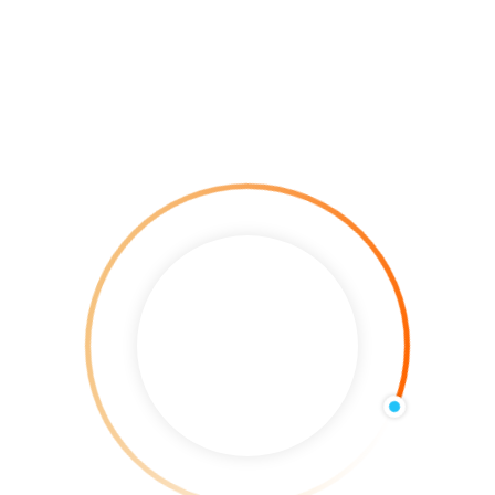
ours
?